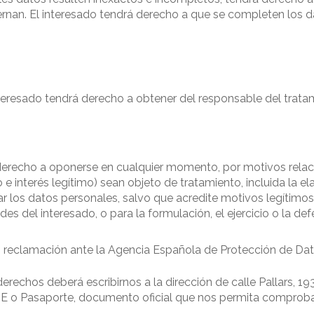
ernan. El interesado tendrá derecho a que se completen los d
interesado tendrá derecho a obtener del responsable del tratam
 derecho a oponerse en cualquier momento, por motivos relaci
 e interés legítimo) sean objeto de tratamiento, incluida la e
ar los datos personales, salvo que acredite motivos legítimo
ades del interesado, o para la formulación, el ejercicio o la d
 o reclamación ante la Agencia Española de Protección de Da
erechos deberá escribirnos a la dirección de calle Pallars, 1
IE o Pasaporte, documento oficial que nos permita comprobar