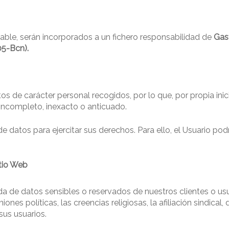
ble, serán incorporados a un fichero responsabilidad de
Gas
05-Bcn).
s de carácter personal recogidos, por lo que, por propia inicia
 incompleto, inexacto o anticuado.
datos para ejercitar sus derechos. Para ello, el Usuario podr
itio Web
da de datos sensibles o reservados de nuestros clientes o usua
ones políticas, las creencias religiosas, la afiliación sindica
sus usuarios.