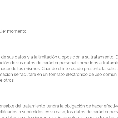
quier momento.
 de sus datos y a la limitación u oposición a su tratamiento.
D
mación de sus datos de carácter personal sometidos a tratamie
acer de los mismos. Cuando el interesado presente la solici
formación se facilitará en un formato electrónico de uso común
e otros.
ponsable del tratamiento tendrá la obligación de hacer efectiv
ctificados o suprimidos en su caso, los datos de carácter per
ales datos resulten inexactos e incompletos, tendrá derecho a o