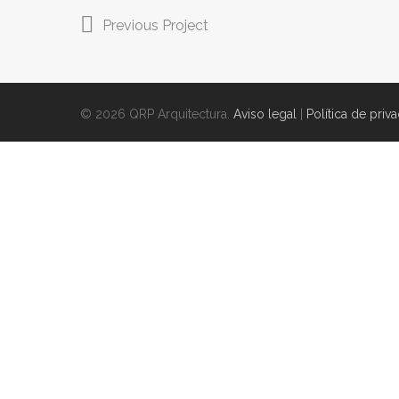
Previous Project
© 2026 QRP Arquitectura.
Aviso legal
|
Política de priv